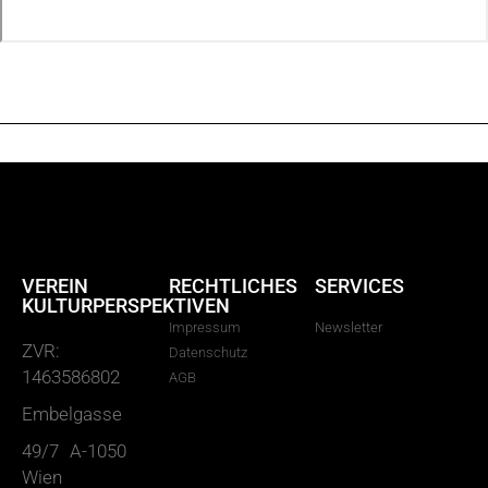
VEREIN
RECHTLICHES
SERVICES
KULTURPERSPEKTIVEN
Impressum
Newsletter
ZVR:
Datenschutz
1463586802
AGB
Embelgasse
49/7 A-1050
Wien