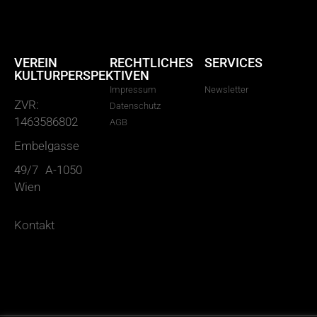
VEREIN
RECHTLICHES
SERVICES
KULTURPERSPEKTIVEN
Impressum
Newsletter
ZVR:
Datenschutz
1463586802
AGB
Embelgasse
49/7 A-1050
Wien
Kontakt